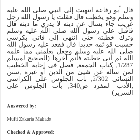
قال أبو رفاعة انتهيت إلى النبي صلى الله عليه
وسلم وهو يخطب قال فقلت يا رسول الله رجل
غريب جاء يسأل عن دينه لا يدري ما دينه قال
فأقبل علي رسول الله صلى الله عليه وسلم
وترك خطبته حتى انتهى إلي فأتي بكرسي
حسبت قوائمه حديدا قال فقعد عليه رسول الله
صلى الله عليه وسلم وجعل يعلمني مما علمه
الله ثم أتى خطبته فأتم آخرها (الصحيح لمسلم
1/287, كتاب الجمعة, فصل فى إجابة الخطيب
لمن سأله عن شيئ من الدين أو غيره ,سنن
النسائى 2/302, باب الجلوس على الكراسى
,الأدب المفرد ص340, باب الجلوس على
السرير)
Answered by:
Mufti Zakaria Makada
Checked & Approved: