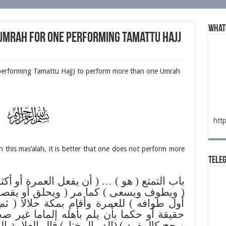
What
Umrah for one performing Tamattu Hajj
e performing Tamattu Hajj) to perform more than one Umrah
htt
in this mas’alah, it is better that one does not perform more
Tele
باب التمتع ( هو ) … ( أن يفعل العمرة أ )…
ويطوف ويسعى ) كما مر ( ويحلق أو يقصر ) 
أول طوافه ) للعمرة وأقام بمكة حلالا ( 
حقيقة أو حكما بأن يلم بأهله إلماما غير صح
ويحج كالمفرد ) (الدر المختار) قال العلامة ال