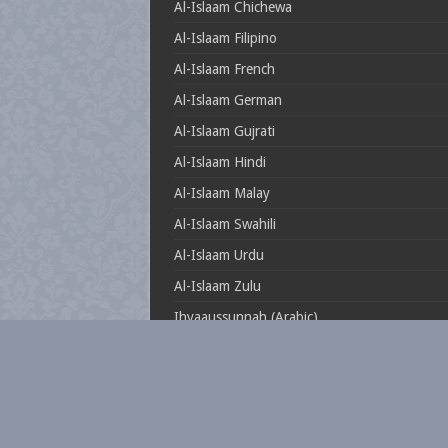
Al-Islaam Chichewa
Al-Islaam Filipino
Al-Islaam French
Al-Islaam German
Al-Islaam Gujrati
Al-Islaam Hindi
Al-Islaam Malay
Al-Islaam Swahili
Al-Islaam Urdu
Al-Islaam Zulu
Ihyaaussunnah (Arabic)
Muftionline.co.za
Theillustrioussahaabah
Whatisislam.co.za