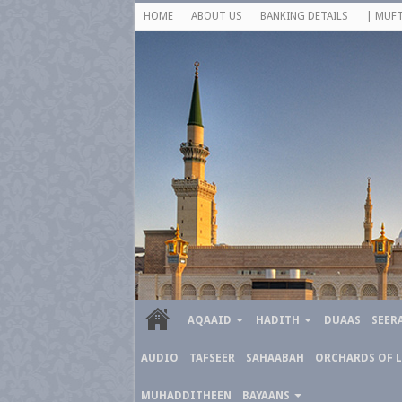
HOME
ABOUT US
BANKING DETAILS
| MUFT
AQAAID
HADITH
DUAAS
SEER
AUDIO
TAFSEER
SAHAABAH
ORCHARDS OF 
MUHADDITHEEN
BAYAANS