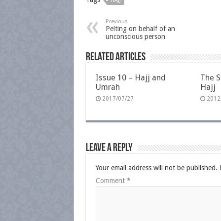
HAJJ
Previous
Pelting on behalf of an
unconscious person
Related Articles
Issue 10 – Hajj and
The S
Umrah
Hajj
2017/07/27
2012
Leave a Reply
Your email address will not be published.
Comment
*