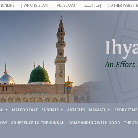
IONLINE
| WHATISISLAM
| AL-ISLAAM
| إحياء السنة
| OTHER WEBSITE
AH
MALFOOZAAT
SUNNATS
ARTICLES
MASAAIL
STORY TIME
LOVE
ADHERENCE TO THE SUNNAH
COMMANDING WITH GOOD
THE SI