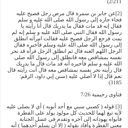
2/211)
[2]عن جابر بن سمرة قال مرض رجل فصيح عليه
فجاء جاره إلى رسول الله صلى الله عليه و سلم
فقال إنه قد مات فقال ما يدريك قال أنا رأيته يا
رسول الله فقال النبي صلى الله عليه و سلم إنه لم
يمت فرجع الرجل فصيح عليه فقالت امرأته انطلق
إلى رسول الله صلى الله عليه وسلم فأخبره فقال
الرجل اللهم العنه قال ثم انطلق الرجل فرآه قد نحر
نفسه بمشاقص معه فانطلق إلى رسول الله صلى
الله عليه و سلم فأخبره أنه قد مات قال ما يدريك
قال رأيته نحر نفسه بمشاقص معه قال أنت رأيته قال
نعم قال إذا لا أصلي عليه (سنن إبي داود، الرقم:
3185)
فتاوى رحيمية 7/26
[3] قوله ( كصبي سبي مع أحد أبويه ) أي لا يصلى عليه
لأنه تبع لهما للحديث كل مولود يولد على الفطرة
فأبواه يهودانه إلى آخره وتقدم في غسل الجنابة
معنى الفطرة وأفاد بقوله ( إلا أن يسلم أحدهما ) أنه